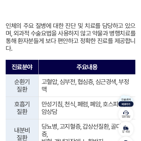
며, 외과적 수술요법을 사용하지 않고
다.
진료분야
주요내용
순환기
질환
맥
드림스토리
호흡기
만성기침, 천식, 폐렴, 폐암, 호스피스,
바로가기
질환
암상담
입원 상담
내분비
입 · 퇴원
증,
질환