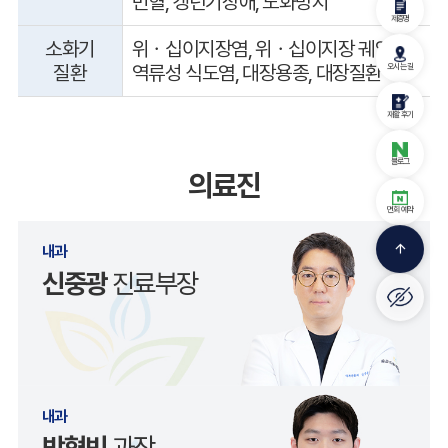
빈혈, 갱년기장애, 노화방지
제증명
소화기
위ㆍ십이지장염, 위ㆍ십이지장 궤양,
질환
역류성 식도염, 대장용종, 대장질환
오시는 길
재활 후기
블로그
의료진
면회 예약
arrow_upward
내과
신중광
진료부장
내과
박형빈
과장