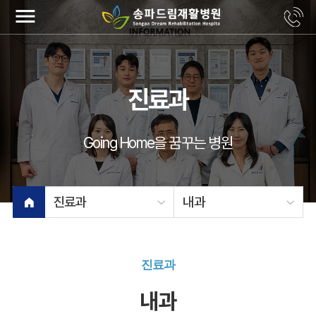
menu
진료과
Going Home을 꿈꾸는 병원
진료과
내과
진료과
내과