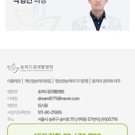
이용약관
개인정보처리방침
영상정보처리기기운영
환자의 권리와 의무
병원명
송파드림재활병원
이메일
dream8175@naver.com
병원장
임시웅
사업자등록번호
511-90-21995
주소
서울시 송파구 송이로 111 (가락동 57번지) (우)05716