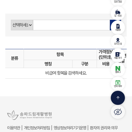
입원 상담
입 · 퇴원
검색
제증명
오시는 길
항목
(단위:원)
분류
재활 후기
경일
명칭
구분
비용
비급여 항목을 검색하세요.
블로그
면회 예약
arrow_upward
이용약관
개인정보처리방침
영상정보처리기기운영
환자의 권리와 의무